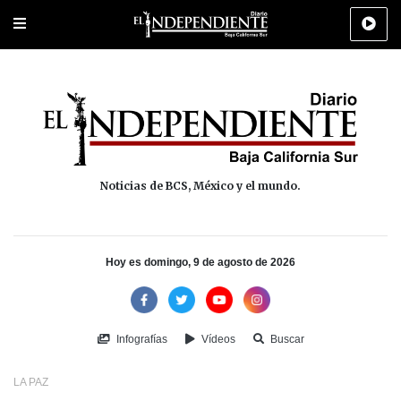
Portada
La Paz
Los Cabos
Policiaca
Deportes
Cultura
Na
Noticias de BCS, México y el mundo.
Hoy es domingo, 9 de agosto de 2026
Infografías
Vídeos
Buscar
LA PAZ