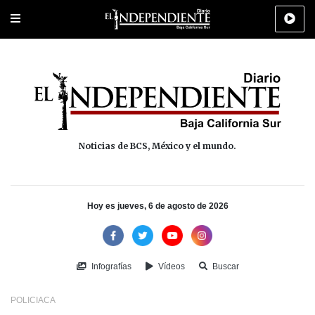
Portada
La Paz
Los Cabos
Policiaca
Deportes
Cultura
Na
Noticias de BCS, México y el mundo.
Hoy es jueves, 6 de agosto de 2026
Infografías
Vídeos
Buscar
POLICIACA