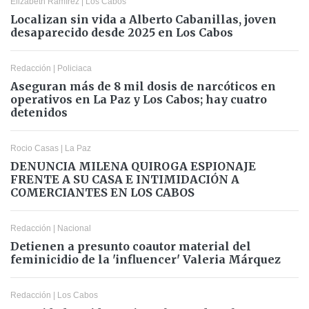
Elizabeth Ramírez
|
Los Cabos
Localizan sin vida a Alberto Cabanillas, joven
desaparecido desde 2025 en Los Cabos
Redacción
|
Policiaca
Aseguran más de 8 mil dosis de narcóticos en
operativos en La Paz y Los Cabos; hay cuatro
detenidos
Rocio Casas
|
La Paz
DENUNCIA MILENA QUIROGA ESPIONAJE
FRENTE A SU CASA E INTIMIDACIÓN A
COMERCIANTES EN LOS CABOS
Redacción
|
Nacional
Detienen a presunto coautor material del
feminicidio de la 'influencer' Valeria Márquez
Redacción
|
Los Cabos