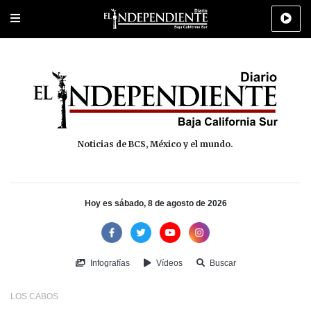
Portada
La Paz
Los Cabos
Policiaca
Deportes
Cultura
Na
Noticias de BCS, México y el mundo.
Hoy es sábado, 8 de agosto de 2026
Infografías
Vídeos
Buscar
LOS CABOS