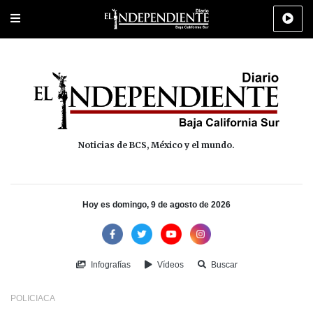
Portada
La Paz
Los Cabos
Policiaca
Deportes
Cultura
Na
Noticias de BCS, México y el mundo.
Hoy es domingo, 9 de agosto de 2026
Infografías
Vídeos
Buscar
POLICIACA