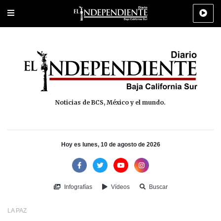
Portada
La Paz
Los Cabos
Policiaca
Deportes
Cultura
Na
Noticias de BCS, México y el mundo.
Hoy es lunes, 10 de agosto de 2026
Infografías
Vídeos
Buscar
LA PAZ