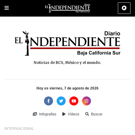
Portada
La Paz
Los Cabos
Policiaca
Deportes
Cultura
Na
Noticias de BCS, México y el mundo.
Hoy es viernes, 7 de agosto de 2026
Infografías
Vídeos
Buscar
INTERNACIONAL