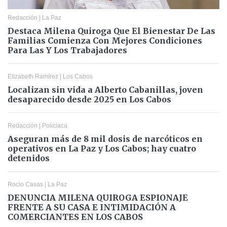
Redacción
|
La Paz
Destaca Milena Quiroga Que El Bienestar De Las
Familias Comienza Con Mejores Condiciones
Para Las Y Los Trabajadores
Elizabeth Ramírez
|
Los Cabos
Localizan sin vida a Alberto Cabanillas, joven
desaparecido desde 2025 en Los Cabos
Redacción
|
Policiaca
Aseguran más de 8 mil dosis de narcóticos en
operativos en La Paz y Los Cabos; hay cuatro
detenidos
Rocio Casas
|
La Paz
DENUNCIA MILENA QUIROGA ESPIONAJE
FRENTE A SU CASA E INTIMIDACIÓN A
COMERCIANTES EN LOS CABOS