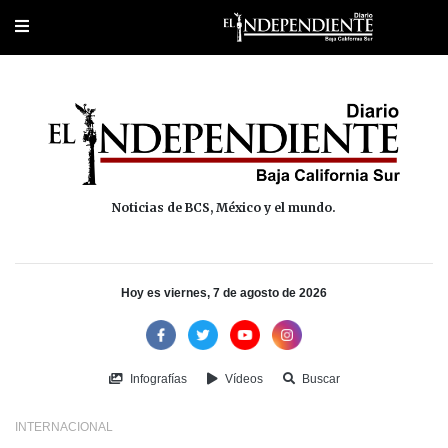
Portada
La Paz
Los Cabos
Policiaca
Deportes
Cultura
Na
Noticias de BCS, México y el mundo.
Hoy es viernes, 7 de agosto de 2026
Infografías
Vídeos
Buscar
INTERNACIONAL