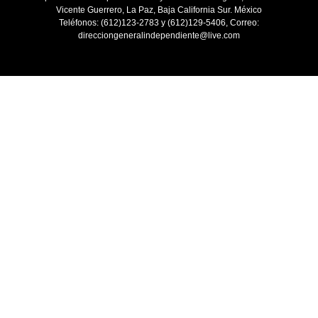
Vicente Guerrero, La Paz, Baja California Sur. México
Teléfonos: (612)123-2783 y (612)129-5406, Correo:
direcciongeneralindependiente@live.com