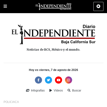
Portada
La Paz
Los Cabos
Policiaca
Deportes
Cultura
Na
Noticias de BCS, México y el mundo.
Hoy es viernes, 7 de agosto de 2026
Infografías
Vídeos
Buscar
POLICIACA