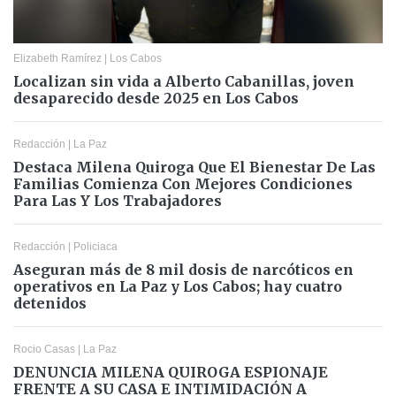
Elizabeth Ramírez
|
Los Cabos
Localizan sin vida a Alberto Cabanillas, joven
desaparecido desde 2025 en Los Cabos
Redacción
|
La Paz
Destaca Milena Quiroga Que El Bienestar De Las
Familias Comienza Con Mejores Condiciones
Para Las Y Los Trabajadores
Redacción
|
Policiaca
Aseguran más de 8 mil dosis de narcóticos en
operativos en La Paz y Los Cabos; hay cuatro
detenidos
Rocio Casas
|
La Paz
DENUNCIA MILENA QUIROGA ESPIONAJE
FRENTE A SU CASA E INTIMIDACIÓN A