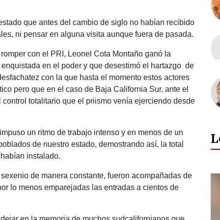
estado que antes del cambio de siglo no habían recibido
les, ni pensar en alguna visita aunque fuera de pasada.
s romper con el PRI, Leonel Cota Montaño ganó la
a enquistada en el poder y que desestimó el hartazgo de
 desfachatez con la que hasta el momento estos actores
tico pero que en el caso de Baja California Sur, ante el
control totalitario que el priismo venía ejerciendo desde
, impuso un ritmo de trabajo intenso y en menos de un
L
poblados de nuestro estado, demostrando así, la total
 habían instalado.
e su sexenio de manera constante, fueron acompañadas de
por lo menos emparejadas las entradas a cientos de
 dejar en la memoria de muchos sudcalifornianos que