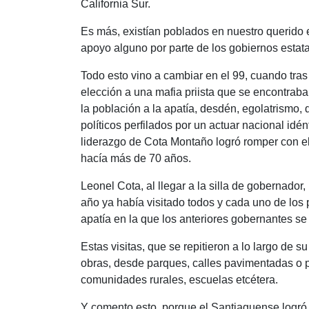
California Sur.
Es más, existían poblados en nuestro querido 
apoyo alguno por parte de los gobiernos estata
Todo esto vino a cambiar en el 99, cuando tra
elección a una mafia priista que se encontrab
la población a la apatía, desdén, egolatrismo,
políticos perfilados por un actuar nacional idén
liderazgo de Cota Montaño logró romper con el 
hacía más de 70 años.
Leonel Cota, al llegar a la silla de gobernador
año ya había visitado todos y cada uno de los 
apatía en la que los anteriores gobernantes se
Estas visitas, que se repitieron a lo largo d
obras, desde parques, calles pavimentadas o 
comunidades rurales, escuelas etcétera.
Y comento esto, porque el Santiaguense logró