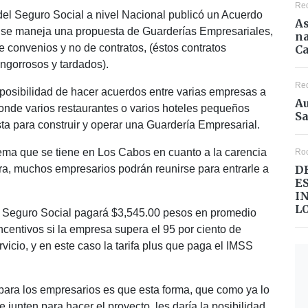
Re
el Seguro Social a nivel Nacional publicó un Acuerdo
As
ual se maneja una propuesta de Guarderías Empresariales,
na
 convenios y no de contratos, (éstos contratos
Ca
ngorrosos y tardados).
Re
posibilidad de hacer acuerdos entre varias empresas a
Au
donde varios restaurantes o varios hoteles pequeños
Sa
ta para construir y operar una Guardería Empresarial.
ema que se tiene en Los Cabos en cuanto a la carencia
Ro
D
ra, muchos empresarios podrán reunirse para entrarle a
E
I
L
l Seguro Social pagará $3,545.00 pesos en promedio
ncentivos si la empresa supera el 95 por ciento de
rvicio, y en este caso la tarifa plus que paga el IMSS
para los empresarios es que esta forma, que como ya lo
unten para hacer el proyecto, les daría la posibilidad