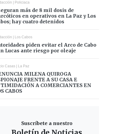
dacción
|
Policiaca
eguran más de 8 mil dosis de
rcóticos en operativos en La Paz y Los
bos; hay cuatro detenidos
dacción
|
Los Cabos
toridades piden evitar el Arco de Cabo
n Lucas ante riesgo por oleaje
cio Casas
|
La Paz
ENUNCIA MILENA QUIROGA
SPIONAJE FRENTE A SU CASA E
NTIMIDACIÓN A COMERCIANTES EN
OS CABOS
Suscríbete a nuestro
Boletín de Noticias