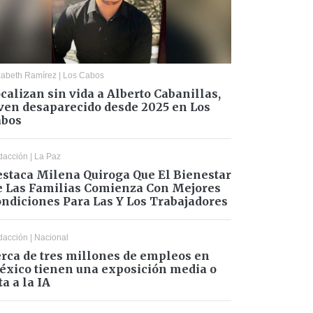
zabeth Ramírez
|
Los Cabos
calizan sin vida a Alberto Cabanillas,
ven desaparecido desde 2025 en Los
abos
dacción
|
La Paz
staca Milena Quiroga Que El Bienestar
 Las Familias Comienza Con Mejores
ndiciones Para Las Y Los Trabajadores
dacción
|
Nacional
rca de tres millones de empleos en
xico tienen una exposición media o
ta a la IA