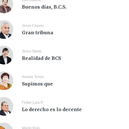
Luis Dibene
Buenos días, B.C.S.
Jesus Chavez
Gran tribuna
Jesus Ojeda
Realidad de BCS
Armida Torres
Supimos que
Felipe Lara R.
Lo derecho es lo decente
Marlin Rojo