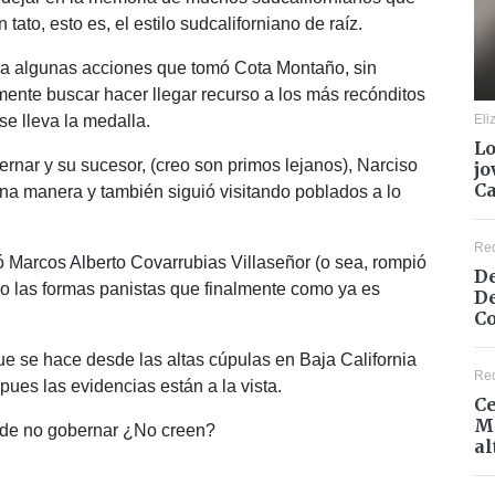
ato, esto es, el estilo sudcaliforniano de raíz.
 a algunas acciones que tomó Cota Montaño, sin
lmente buscar hacer llegar recurso a los más recónditos
Eli
se lleva la medalla.
Lo
rnar y su sucesor, (creo son primos lejanos), Narciso
jo
C
a manera y también siguió visitando poblados a lo
Re
gó Marcos Alberto Covarrubias Villaseñor (o sea, rompió
De
o las formas panistas que finalmente como ya es
De
Co
ue se hace desde las altas cúpulas en Baja California
Re
ues las evidencias están a la vista.
Ce
Mé
 de no gobernar ¿No creen?
al