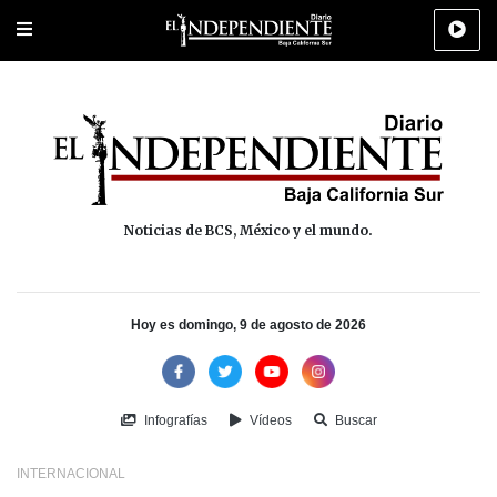
Portada
La Paz
Los Cabos
Policiaca
Deportes
Cultura
Na
Noticias de BCS, México y el mundo.
Hoy es domingo, 9 de agosto de 2026
Infografías
Vídeos
Buscar
INTERNACIONAL