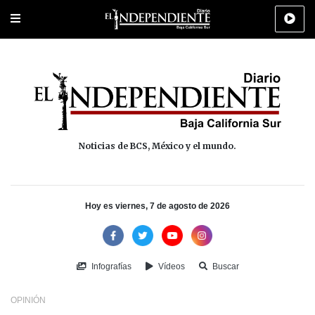
Portada
La Paz
Los Cabos
Policiaca
Deportes
Cultura
Na
Noticias de BCS, México y el mundo.
Hoy es viernes, 7 de agosto de 2026
Infografías
Vídeos
Buscar
OPINIÓN