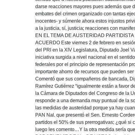
darse reacciones mayores pues además que de
embates del crimen organizado con tantas eje
inocentes- y súmenle ahora estos injustos privi
a la justicia, sí, justicia; reacciones con man
EN EL TEMA DE AUSTERIDAD PARTIDISTA
ACUERDO Este viernes 2 de febrero en sesión 
del PRI en la XIV Legislatura, Diputado Joel Va
iniciativa surgida a nivel nacional en el sent
federales por el principio de representación pr
importante ahorro de recursos que pueden ser
Comentó que sus compañeros de bancada, Dipu
Ramírez Gutiérrez “igualmente están a favor d
la Cámara de Diputados del Congreso de la 
responde a una demanda muy puntual de la soc
las medidas de austeridad porque ya hay cuan
PAN Nal. que presentó el Sen. Ernesto Cordero,
partidos el 50% de sus prerrogativas; ¿qué si 
luego les comento…Y la otra medida sería que