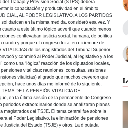
ía del Trabajo y Previsión Social (STPS) deberá
ntar la capacitación y productividad en el ámbito
R JUDICIAL, AL PODER LEGISLATIVO, A LOS PARTIDOS
solidaricen en la misma medida, consideró esa vez. Y
n cuanto a este último tópico advertí que cuando menos
cciones conllevaban justicia social, humana, de política
 cuando y porque el congreso local en diciembre de
VITALICIAS de los magistrados del Tribunal Superior
nvocó y conminó al Poder Judicial, al legislativo y a los
 sí, como una “lógica” reacción de los diputados locales,
 pensiones vitalicias: reuniones, consultas, sesiones
ensiones vitalicias) al grado que muchos creyeron que
L
cepción, hace unos días me informé de lo siguiente.
TEMA DE LA PENSIÓN VITALICIA DE
, en la última sesión de la permanente de Congreso
abo periodos extraordinarios donde se analizaran planes
 a magistrados del TSJE. El tema central fue sobre la
para el Poder Legislativo, la eliminación de pensiones
de Justicia del Estado (TSJE) y otros. La diputada