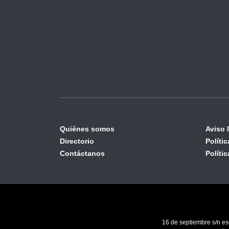
Quiénes somos
Aviso 
Directorio
Políti
Contáctanos
Políti
16 de septiembre s/n es