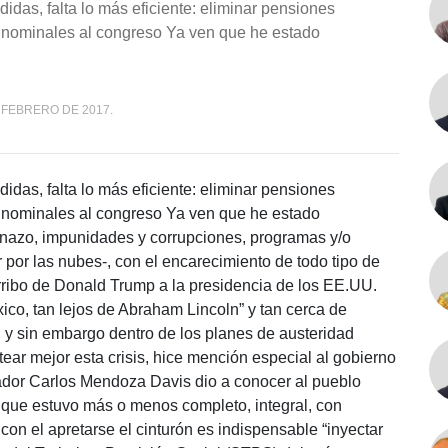
idas, falta lo más eficiente: eliminar pensiones
plurinominales al congreso Ya ven que he estado
 FEBRERO DE 2017.
idas, falta lo más eficiente: eliminar pensiones
plurinominales al congreso Ya ven que he estado
inazo, impunidades y corrupciones, programas y/o
 por las nubes-, con el encarecimiento de todo tipo de
arribo de Donald Trump a la presidencia de los EE.UU.
ico, tan lejos de Abraham Lincoln” y tan cerca de
; y sin embargo dentro de los planes de austeridad
rtear mejor esta crisis, hice mención especial al gobierno
nador Carlos Mendoza Davis dio a conocer al pueblo
nque estuvo más o menos completo, integral, con
con el apretarse el cinturón es indispensable “inyectar