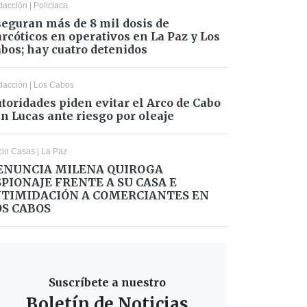
dacción
|
Policiaca
eguran más de 8 mil dosis de
rcóticos en operativos en La Paz y Los
bos; hay cuatro detenidos
dacción
|
Los Cabos
toridades piden evitar el Arco de Cabo
n Lucas ante riesgo por oleaje
cio Casas
|
La Paz
ENUNCIA MILENA QUIROGA
SPIONAJE FRENTE A SU CASA E
NTIMIDACIÓN A COMERCIANTES EN
OS CABOS
Suscríbete a nuestro
Boletín de Noticias