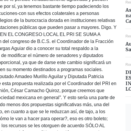
Re
 por sí, ya tenemos bastante tiempo padeciendo los
As
cuciones-con sus efectos colaterales a personas
na
legios de la burocracia dorada en instituciones relativas
Ca
ifestaciones públicas que pueden pasar a mayores. Digo. Y
 EN EL CONGRESO LOCAL EL PRI SE SUMA A
Re
del congreso de B.C.S. el Coordinador de la Fracción
Au
rgas Aguiar dio a conocer su total respaldo a la
Sa
ido de modificar el número de senadores y diputados
oporcional, ya que de darse este cambio significará un
Ro
 en su momento destinados a programas sociales.
D
tado Amadeo Murillo Aguilar y Diputada Patricia
E
I
e esta propuesta realizada por el Coordinador del PRI en
L
Unión, César Camacho Quiroz, porque creemos que
iedad mexicana en general”. Y esto sería una parte de
do menos dos propuestas significativas más, una del
 en cuanto a que se le reduzcan así, de tajo, a los
cómo le van a hacer para operar?, eso es otro boleto;
 los recursos se les otorguen de acuerdo SÓLO AL