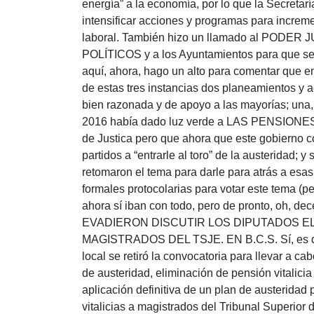
energía” a la economía, por lo que la Secretar
intensificar acciones y programas para increme
laboral. También hizo un llamado al PODE
POLÍTICOS y a los Ayuntamientos para que se 
aquí, ahora, hago un alto para comentar que e
de estas tres instancias dos planeamientos y a
bien razonada y de apoyo a las mayorías; una,
2016 había dado luz verde a LAS PENSIONES 
de Justica pero que ahora que este gobierno co
partidos a “entrarle al toro” de la austeridad; y
retomaron el tema para darle para atrás a esas
formales protocolarias para votar este tema (p
ahora sí iban con todo, pero de pronto, oh, de
EVADIERON DISCUTIR LOS DIPUTADOS EL 
MAGISTRADOS DEL TSJE. EN B.C.S. Sí, es que
local se retiró la convocatoria para llevar a c
de austeridad, eliminación de pensión vitalicia
aplicación definitiva de un plan de austeridad 
vitalicias a magistrados del Tribunal Superior 