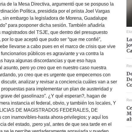
ria de la Mesa Directiva, argumentó que se pospuso la
inación Política, presidida por el priista Joel Vargas
la, sin embargo la legisladora de Morena, Guadalupe
ido” para posponer dicha sesión. También añadiría
Eli
os magistrados del TSJE, que dentro del presupuesto
Lo
, por lo que aceptó que pudo ser “que me confié”,
jo
be llevarse a cabo pues en el marco de crisis que vive
C
funcionarios públicos es agraviante y va contra la
izás haya algunas discordancias y que eso haya
Re
al asunto, pero yo creo que en nuestro caso nuestra
De
tardando, yo creo que es urgente que empecemos con
De
scutir, analizar y revisar a conciencia cuáles van a ser
Co
s propuestas para implementar un plan de austeridad y
 grave del gasolinazo”. ¿Y qué esperan?, hagan de
Re
mera instancia el federal, obvio, y también los locales, Y
Ce
ALICIAS DE MAGISTRADOS FEDERALES, DE
Mé
inamovibles-hasta ahora-privilegios; y aquí los
al
cia del estado, ¡pero ya!, antes de que sea tarde en el
ana se le percibe verdaderamente agraviada y pueden