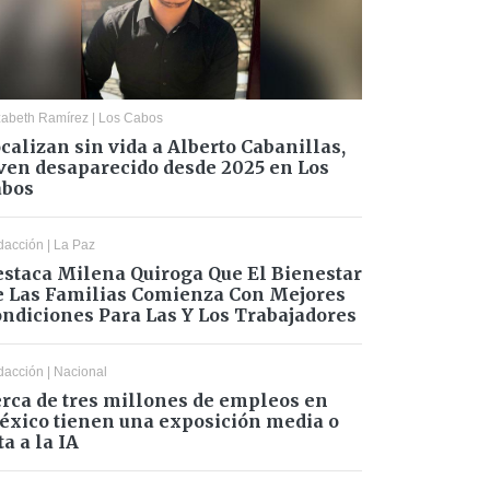
zabeth Ramírez
|
Los Cabos
calizan sin vida a Alberto Cabanillas,
ven desaparecido desde 2025 en Los
abos
dacción
|
La Paz
staca Milena Quiroga Que El Bienestar
 Las Familias Comienza Con Mejores
ndiciones Para Las Y Los Trabajadores
dacción
|
Nacional
rca de tres millones de empleos en
xico tienen una exposición media o
ta a la IA