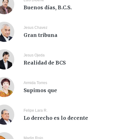
Luis Dibene
Buenos días, B.C.S.
Jesus Chavez
Gran tribuna
Jesus Ojeda
Realidad de BCS
Armida Torres
Supimos que
Felipe Lara R.
Lo derecho es lo decente
Marlin Rojo