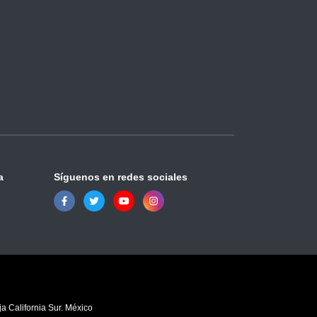
a
Síguenos en redes sociales
a California Sur. México