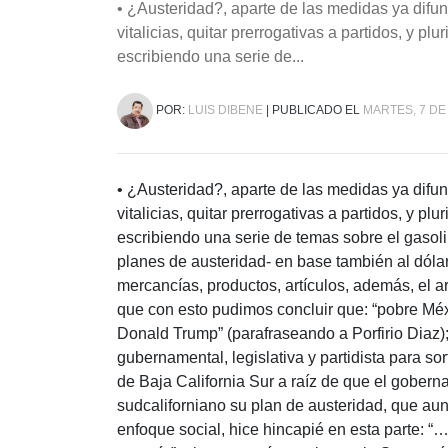
• ¿Austeridad?, aparte de las medidas ya difund
vitalicias, quitar prerrogativas a partidos, y 
escribiendo una serie de...
POR:
LUIS DIBENE
| PUBLICADO EL
MARTES, 7 DE
• ¿Austeridad?, aparte de las medidas ya difund
vitalicias, quitar prerrogativas a partidos, y 
escribiendo una serie de temas sobre el gasol
planes de austeridad- en base también al dólar
mercancías, productos, artículos, además, el 
que con esto pudimos concluir que: “pobre Méx
Donald Trump” (parafraseando a Porfirio Diaz)
gubernamental, legislativa y partidista para so
de Baja California Sur a raíz de que el gober
sudcaliforniano su plan de austeridad, que au
enfoque social, hice hincapié en esta parte: “…