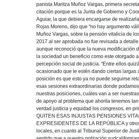
panista Maritza Muñoz Vargas, primera secreta
citación porque es la Junta de Gobierno y Coord
Aguiar, la que debiera encargarse de realizar
Rojas Moreno, dijo que “no hay argumento vál
Muñoz Vargas, sobre la pensión vitalicia de l
2017 al ser aprobada no fue revisada a detalle
aunque reconoció que la nueva modificación de
la sociedad un beneficio como este otorgado a 
percepción social de justicia. “Entre ellos qu
ocasionado que le estén dando ciertas largas 
posición es que esto ya no puede seguirse re
esas sesiones extraordinarias donde podamos di
nuestras posiciones, cuáles van a ser nuestra
de apoyo al problema que ahorita tenemos tan
verdad justicia y equidad los congresos, en pri
QUITEN ESAS INJUSTAS PENSIONES VIT
EXPRESIDENTES DE LA REPÚBLICA y otros con 
locales, en cuanto al Tribunal Superior de Justi
sentido que a nuestra población sudcaliforni