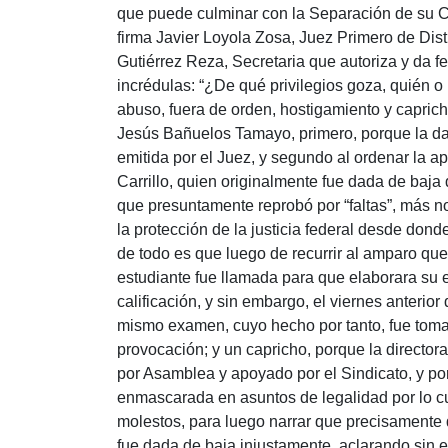
que puede culminar con la Separación de su Ca
firma Javier Loyola Zosa, Juez Primero de Distr
Gutiérrez Reza, Secretaria que autoriza y da fe
incrédulas: “¿De qué privilegios goza, quién o 
abuso, fuera de orden, hostigamiento y caprich
Jesús Bañuelos Tamayo, primero, porque la d
emitida por el Juez, y segundo al ordenar la a
Carrillo, quien originalmente fue dada de baja
que presuntamente reprobó por “faltas”, más no
la protección de la justicia federal desde dond
de todo es que luego de recurrir al amparo que 
estudiante fue llamada para que elaborara su
calificación, y sin embargo, el viernes anterio
mismo examen, cuyo hecho por tanto, fue toma
provocación; y un capricho, porque la directo
por Asamblea y apoyado por el Sindicato, y por 
enmascarada en asuntos de legalidad por lo 
molestos, para luego narrar que precisamente d
fue dada de baja injustamente, aclarando sin 