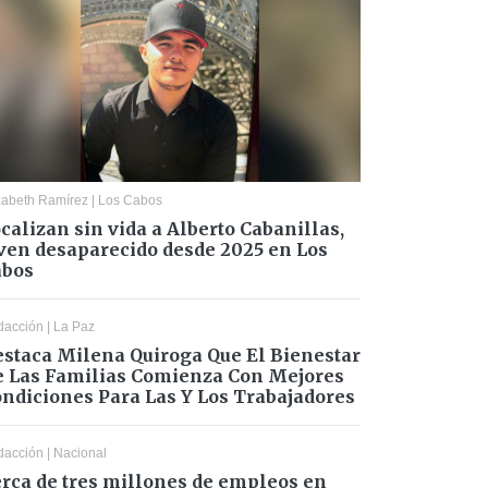
zabeth Ramírez
|
Los Cabos
calizan sin vida a Alberto Cabanillas,
ven desaparecido desde 2025 en Los
abos
dacción
|
La Paz
staca Milena Quiroga Que El Bienestar
 Las Familias Comienza Con Mejores
ndiciones Para Las Y Los Trabajadores
dacción
|
Nacional
rca de tres millones de empleos en