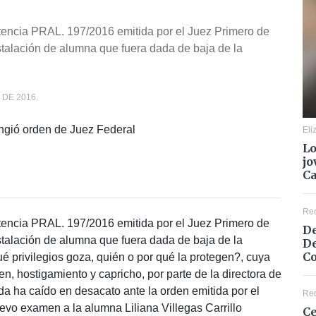
ntencia PRAL. 197/2016 emitida por el Juez Primero de
nstalación de alumna que fuera dada de baja de la
DE 2016.
Eli
Lo
jo
C
Re
ntencia PRAL. 197/2016 emitida por el Juez Primero de
De
nstalación de alumna que fuera dada de baja de la
De
Co
ué privilegios goza, quién o por qué la protegen?, cuya
en, hostigamiento y capricho, por parte de la directora de
a ha caído en desacato ante la orden emitida por el
Re
evo examen a la alumna Liliana Villegas Carrillo
Ce