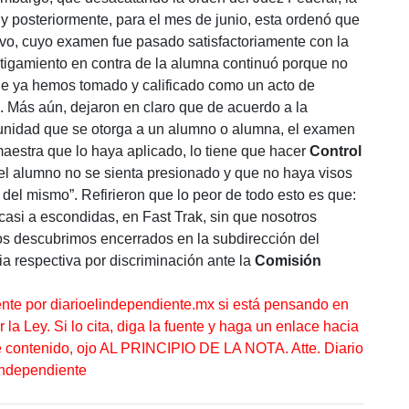
, y posteriormente, para el mes de junio, esta ordenó que
tivo, cuyo examen fue pasado satisfactoriamente con la
stigamiento en contra de la alumna continuó porque no
o que ya hemos tomado y calificado como un acto de
n. Más aún, dejaron en claro que de acuerdo a la
rtunidad que se otorga a un alumno o alumna, el examen
aestra que lo haya aplicado, lo tiene que hacer
Control
 el alumno no se sienta presionado y que no haya visos
 del mismo”. Refirieron que lo peor de todo esto es que:
casi a escondidas, en Fast Trak, sin que nosotros
os descubrimos encerrados en la subdirección del
ia respectiva por discriminación ante la
Comisión
ente por diarioelindependiente.mx si está pensando en
la Ley. Si lo cita, diga la fuente y haga un enlace hacia
te contenido, ojo AL PRINCIPIO DE LA NOTA. Atte. Diario
Independiente