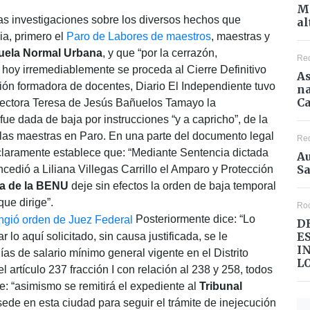
Mé
 las investigaciones sobre los diversos hechos que
al
a, primero el
Paro de Labores de maestros
, maestras y
uela Normal Urbana
, y que “por la cerrazón,
Re
”, hoy irremediablemente se proceda al Cierre Definitivo
As
ución formadora de docentes, Diario El Independiente tuvo
na
Ca
rectora Teresa de Jesús Bañuelos Tamayo la
ue dada de baja por instrucciones “y a capricho”, de la
y las maestras en Paro. En una parte del documento legal
Re
, claramente establece que: “Mediante Sentencia dictada
Au
Sa
oncedió a Liliana Villegas Carrillo el Amparo y Protección
ra de la BENU
deje sin efectos la orden de baja temporal
que dirige”.
Ro
Posteriormente dice: “Lo
D
E
 lo aquí solicitado, sin causa justificada, se le
I
as de salario mínimo general vigente en el Distrito
L
 artículo 237 fracción I con relación al 238 y 258, todos
e: “asimismo se remitirá el expediente al
Tribunal
ede en esta ciudad para seguir el trámite de inejecución