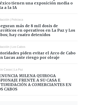
xico tienen una exposición media o
ta a la IA
dacción
|
Policiaca
eguran más de 8 mil dosis de
rcóticos en operativos en La Paz y Los
bos; hay cuatro detenidos
dacción
|
Los Cabos
toridades piden evitar el Arco de Cabo
n Lucas ante riesgo por oleaje
cio Casas
|
La Paz
ENUNCIA MILENA QUIROGA
SPIONAJE FRENTE A SU CASA E
NTIMIDACIÓN A COMERCIANTES EN
OS CABOS