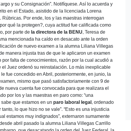
rgo y su Consignación”. Notifíquese. Así lo acuerda y
ito en el Estado, asistido de la licenciada Lorena
. Rúbricas. Por ende, los y las maestras interrogan
por qué la protegen?, cuya actitud fue calificada como
o, por parte de
la directora de la BENU
, Teresa de
ama mencionada ha caído en desacato ante la orden
plicación de nuevo examen a la alumna Liliana Villegas
 de manera injusta tras de que le aplicaron un examen
 por falta de conocimientos, razón por la cual acudió a
e el Juez ordenó su reinstalación. Lo más inexplicable
le fue concedido en Abril, posteriormente, en junio, la
 examen, mismo que pasó satisfactoriamente con 9 de
r de nueva cuenta fue convocada para que realizara el
do por los y las maestras en paro como: “una
ra sabe que estamos en un
paro laboral legal
, ordenado
tanto, lo que hizo no se vale”. “Esto es una injusticia
cual estamos muy indignados”, externaron sumamente
esde abril pasado la alumna Liliana Villegas Carrillo
embargo, que desacatando la orden del Juez Federal, la