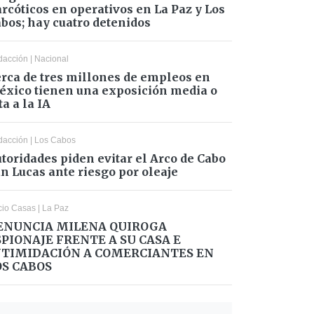
rcóticos en operativos en La Paz y Los
bos; hay cuatro detenidos
dacción
|
Nacional
rca de tres millones de empleos en
xico tienen una exposición media o
ta a la IA
dacción
|
Los Cabos
toridades piden evitar el Arco de Cabo
n Lucas ante riesgo por oleaje
cio Casas
|
La Paz
ENUNCIA MILENA QUIROGA
SPIONAJE FRENTE A SU CASA E
NTIMIDACIÓN A COMERCIANTES EN
OS CABOS