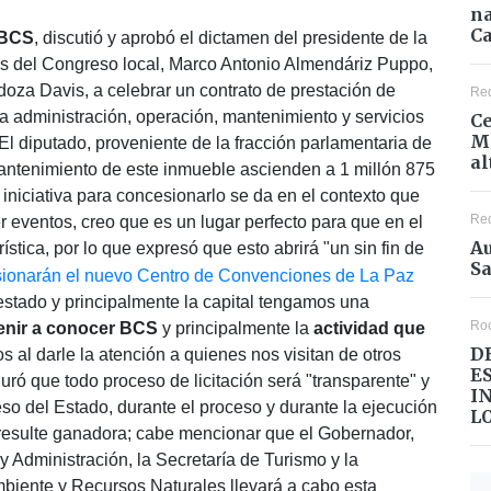
na
Ca
 BCS
, discutió y aprobó el dictamen del presidente de la
os del Congreso local, Marco Antonio Almendáriz Puppo,
ndoza Davis, a celebrar un contrato de prestación de
Re
la administración, operación, mantenimiento y servicios
Ce
Mé
El diputado, proveniente de la fracción parlamentaria de
al
antenimiento de este inmueble ascienden a 1 millón 875
 iniciativa para concesionarlo se da en el contexto que
Re
r eventos, creo que es un lugar perfecto para que en el
Au
ística, por lo que expresó que esto abrirá "un sin fin de
Sa
estado y principalmente la capital tengamos una
Ro
enir a conocer BCS
y principalmente la
actividad que
D
al darle la atención a quienes nos visitan de otros
E
guró que todo proceso de licitación será "transparente" y
I
so del Estado, durante el proceso y durante la ejecución
L
 resulte ganadora; cabe mencionar que el Gobernador,
y Administración, la Secretaría de Turismo y la
biente y Recursos Naturales llevará a cabo esta