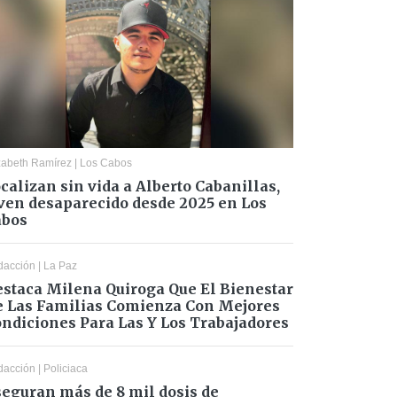
zabeth Ramírez
|
Los Cabos
calizan sin vida a Alberto Cabanillas,
ven desaparecido desde 2025 en Los
abos
dacción
|
La Paz
staca Milena Quiroga Que El Bienestar
 Las Familias Comienza Con Mejores
ndiciones Para Las Y Los Trabajadores
dacción
|
Policiaca
eguran más de 8 mil dosis de