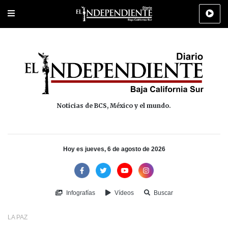
Portada
La Paz
Los Cabos
Policiaca
Deportes
Cultura
Na
Noticias de BCS, México y el mundo.
Hoy es jueves, 6 de agosto de 2026
Infografías
Vídeos
Buscar
LA PAZ