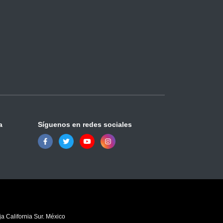
a
Síguenos en redes sociales
a California Sur. México