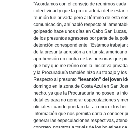
“Acordamos con el consejo de reunirnos cada m
colectividad y que la procuraduría debe estar t
reunión fue privada pero al término de esta s
comunicación, ahí habló respecto al lamentable
golpeado hace unos días en Cabo San Lucas, a
de los presuntos agresores por parte de la poli
detención correspondiente. “Estamos trabajan
de la presunta agresión a un turista american
aprehensión en contra de las personas que pret
que hoy que me reúno con la iniciativa privad
y la Procuraduría también hizo su trabajo y los
Respecto al presunto
“levantón” del joven id
domingo en la zona de Costa Azul en San José 
hecho, ya que la Procuraduría no posee la infor
detalles para no generar especulaciones y me
oficiales cuando puedan dar a conocer los he
información que nos permita darla a conocer 
generar las especulaciones respectivas, aten
concreto, nosotros a través de los boletines d