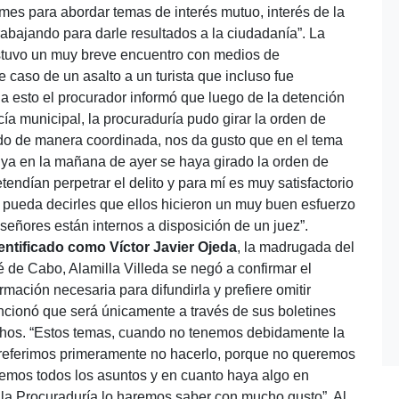
es para abordar temas de interés mutuo, interés de la
rabajando para darle resultados a la ciudadanía”. La
ostuvo un muy breve encuentro con medios de
 caso de un asalto a un turista que incluso fue
 esto el procurador informó que luego de la detención
cía municipal, la procuraduría pudo girar la orden de
do de manera coordinada, nos da gusto que en el tema
o ya en la mañana de ayer se haya girado la orden de
endían perpetrar el delito y para mí es muy satisfactorio
a pueda decirles que ellos hicieron un muy buen esfuerzo
 señores están internos a disposición de un juez”.
entificado como Víctor Javier Ojeda
, la madrugada del
de Cabo, Alamilla Villeda se negó a confirmar el
mación necesaria para difundirla y prefiere omitir
ncionó que será únicamente a través de sus boletines
chos. “Estos temas, cuando no tenemos debidamente la
preferimos primeramente no hacerlo, porque no queremos
demos todos los asuntos y en cuanto haya algo en
e la Procuraduría lo haremos saber con mucho gusto”. Al