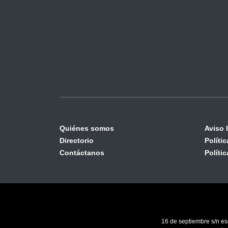
Quiénes somos
Aviso 
Directorio
Políti
Contáctanos
Políti
16 de septiembre s/n es