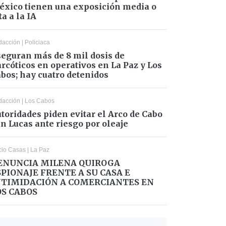
xico tienen una exposición media o
ta a la IA
dacción
|
Policiaca
eguran más de 8 mil dosis de
rcóticos en operativos en La Paz y Los
bos; hay cuatro detenidos
dacción
|
Los Cabos
toridades piden evitar el Arco de Cabo
n Lucas ante riesgo por oleaje
cio Casas
|
La Paz
ENUNCIA MILENA QUIROGA
SPIONAJE FRENTE A SU CASA E
NTIMIDACIÓN A COMERCIANTES EN
OS CABOS