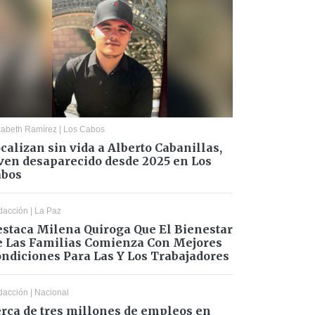
zabeth Ramírez
|
Los Cabos
calizan sin vida a Alberto Cabanillas,
ven desaparecido desde 2025 en Los
abos
dacción
|
La Paz
staca Milena Quiroga Que El Bienestar
 Las Familias Comienza Con Mejores
ndiciones Para Las Y Los Trabajadores
dacción
|
Nacional
rca de tres millones de empleos en