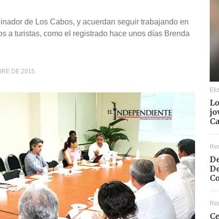
dinador de Los Cabos, y acuerdan seguir trabajando en
s a turistas, como el registrado hace unos días Brenda
BRE DE 2015.
Eli
Lo
jo
C
Re
De
De
Co
Re
Ce