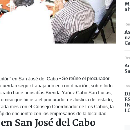
Mé
al
Re
As
na
Ca
Re
Au
Sa
• Se reúne el procurador
cuerdan seguir trabajando en coordinación, sobre todo
Ro
egistrado hace unos días Brenda Yañez Cabo San Lucas,
D
E
omiso que hiciera el procurador de Justicia del estado,
I
 cada mes con el Consejo Coordinador de Los Cabos, la
L
pido encuentro con los empresarios de la localidad.
en San José del Cabo