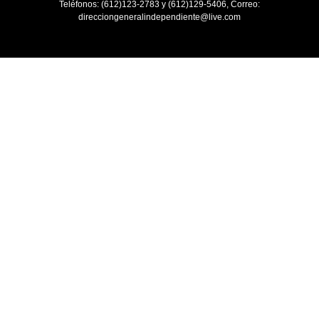
Teléfonos: (612)123-2783 y (612)129-5406, Correo:
direcciongeneralindependiente@live.com