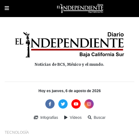
Portada
La Paz
Los Cabos
Policiaca
Deportes
Cultura
Na
Noticias de BCS, México y el mundo.
Hoy es jueves, 6 de agosto de 2026
Infografías
Vídeos
Buscar
TECNOLOGÍA