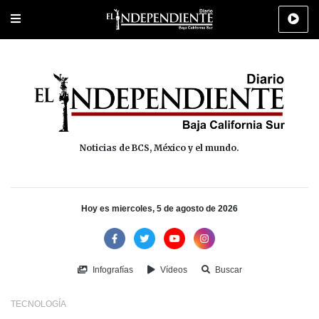
Portada
La Paz
Los Cabos
Policiaca
Deportes
Cultura
Na
Noticias de BCS, México y el mundo.
Hoy es miercoles, 5 de agosto de 2026
Infografías
Vídeos
Buscar
TECNOLOGÍA