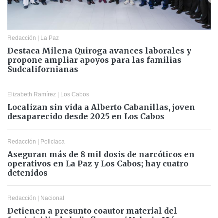
Redacción
|
La Paz
Destaca Milena Quiroga avances laborales y
propone ampliar apoyos para las familias
Sudcalifornianas
Elizabeth Ramírez
|
Los Cabos
Localizan sin vida a Alberto Cabanillas, joven
desaparecido desde 2025 en Los Cabos
Redacción
|
Policiaca
Aseguran más de 8 mil dosis de narcóticos en
operativos en La Paz y Los Cabos; hay cuatro
detenidos
Redacción
|
Nacional
Detienen a presunto coautor material del