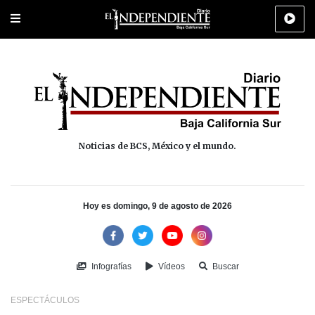
Portada
La Paz
Los Cabos
Policiaca
Deportes
Cultura
Na
Noticias de BCS, México y el mundo.
Hoy es domingo, 9 de agosto de 2026
Infografías
Vídeos
Buscar
ESPECTÁCULOS