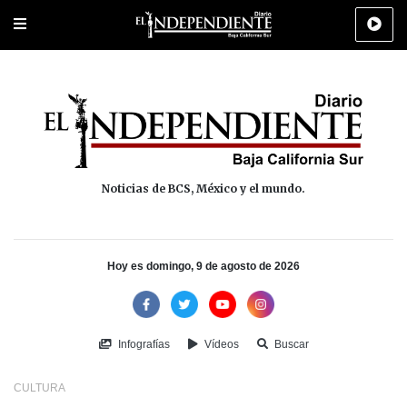
Portada
La Paz
Los Cabos
Policiaca
Deportes
Cultura
Na
Noticias de BCS, México y el mundo.
Hoy es domingo, 9 de agosto de 2026
Infografías
Vídeos
Buscar
CULTURA