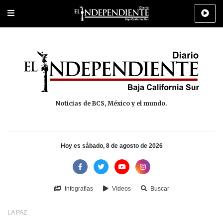
Portada
La Paz
Los Cabos
Policiaca
Deportes
Cultura
Na
Noticias de BCS, México y el mundo.
Hoy es sábado, 8 de agosto de 2026
Infografías
Vídeos
Buscar
LA PAZ