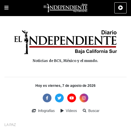
Portada
La Paz
Los Cabos
Policiaca
Deportes
Cultura
Na
Noticias de BCS, México y el mundo.
Hoy es viernes, 7 de agosto de 2026
Infografías
Vídeos
Buscar
LA PAZ