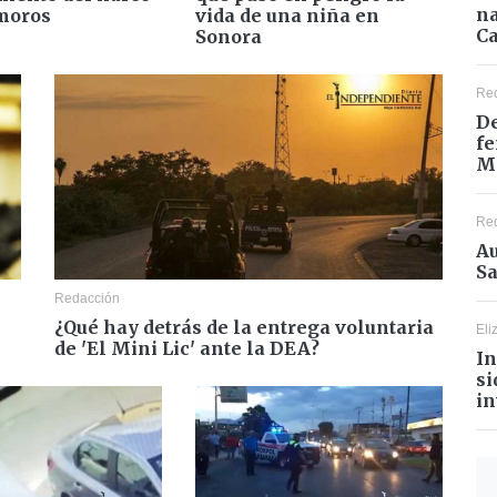
na
moros
vida de una niña en
Ca
Sonora
Re
De
fe
M
Re
Au
Sa
Redacción
¿Qué hay detrás de la entrega voluntaria
Eli
de 'El Mini Lic' ante la DEA?
In
si
in