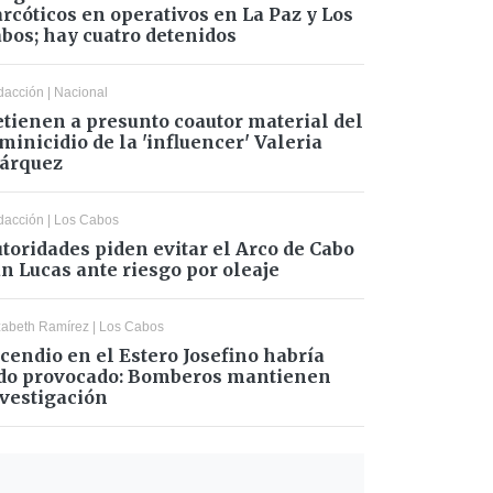
rcóticos en operativos en La Paz y Los
bos; hay cuatro detenidos
dacción
|
Nacional
tienen a presunto coautor material del
minicidio de la 'influencer' Valeria
árquez
dacción
|
Los Cabos
toridades piden evitar el Arco de Cabo
n Lucas ante riesgo por oleaje
zabeth Ramírez
|
Los Cabos
cendio en el Estero Josefino habría
do provocado: Bomberos mantienen
vestigación