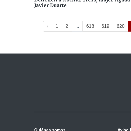
Javier Duarte
‹
1
2
...
618
619
620
Quiénes somos
Aviso 