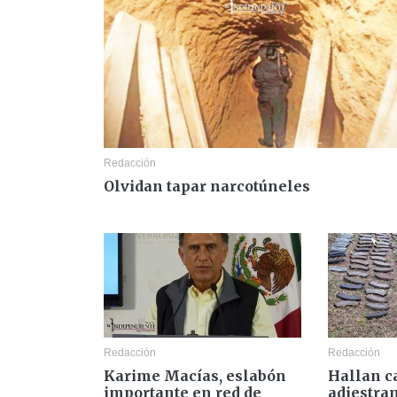
Redacción
Olvidan tapar narcotúneles
Redacción
Redacción
Karime Macías, eslabón
Hallan 
importante en red de
adiestra