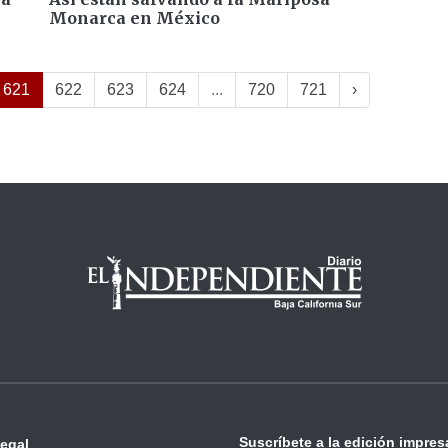
Monarca en México
621
622
623
624
...
720
721
›
Suscríbete a la edición impres
legal