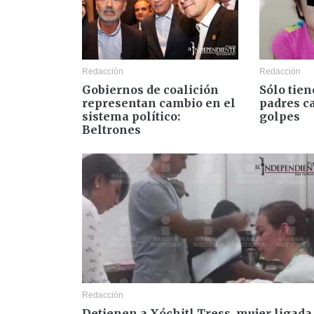
Redacción
Redacción
Gobiernos de coalición
Sólo tien
representan cambio en el
padres c
sistema político:
golpes
Beltrones
Redacción
Detienen a Xóchitl Tress, mujer ligada