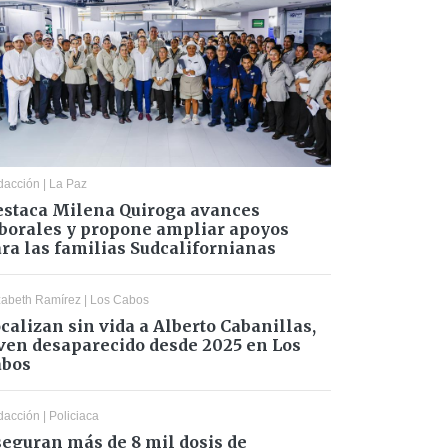
dacción
|
La Paz
staca Milena Quiroga avances
borales y propone ampliar apoyos
ra las familias Sudcalifornianas
zabeth Ramírez
|
Los Cabos
calizan sin vida a Alberto Cabanillas,
ven desaparecido desde 2025 en Los
abos
dacción
|
Policiaca
eguran más de 8 mil dosis de