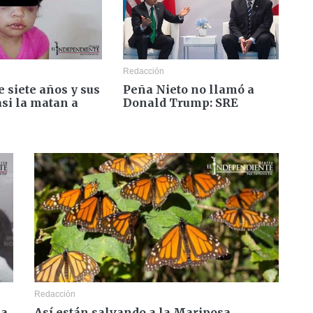
Redacción
e siete años y sus
Peña Nieto no llamó a
asi la matan a
Donald Trump: SRE
Redacción
 a
Así están salvando a la Mariposa