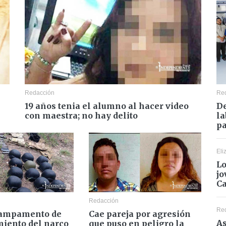
Redacción
Re
19 años tenia el alumno al hacer video
De
con maestra; no hay delito
la
pa
Eli
Lo
jo
C
Redacción
Re
campamento de
Cae pareja por agresión
As
miento del narco
que puso en peligro la