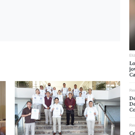
Eli
Lo
jo
C
Re
De
De
Co
Re
Ce