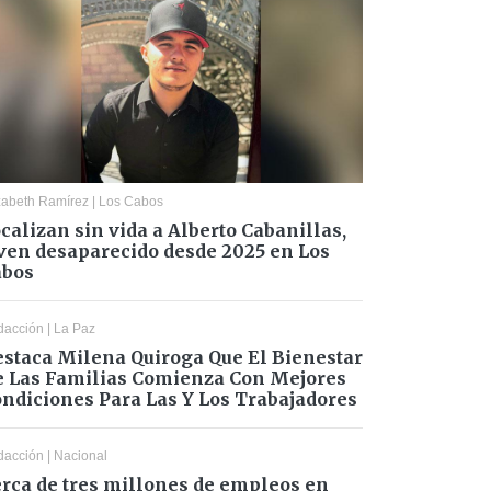
zabeth Ramírez
|
Los Cabos
calizan sin vida a Alberto Cabanillas,
ven desaparecido desde 2025 en Los
abos
dacción
|
La Paz
staca Milena Quiroga Que El Bienestar
 Las Familias Comienza Con Mejores
ndiciones Para Las Y Los Trabajadores
dacción
|
Nacional
rca de tres millones de empleos en