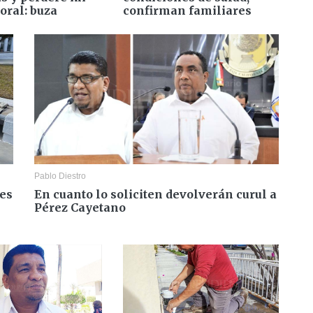
oral: buza
confirman familiares
Pablo Diestro
res
En cuanto lo soliciten devolverán curul a
Pérez Cayetano