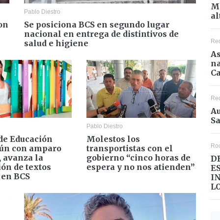
Mé
Pablo Diestro
al
on
Se posiciona BCS en segundo lugar
nacional en entrega de distintivos de
Re
salud e higiene
As
na
Ca
Re
Au
Sa
Pablo Diestro
 de Educación
Molestos los
Ro
Aún con amparo
transportistas con el
, avanza la
gobierno “cinco horas de
D
ión de textos
espera y no nos atienden”
E
s en BCS
I
L