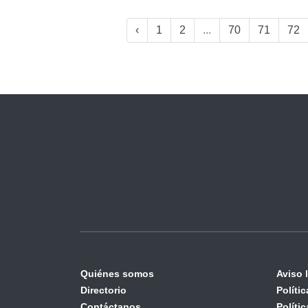
‹
1
2
...
70
71
72
Quiénes somos
Aviso 
Directorio
Políti
Contáctanos
Políti