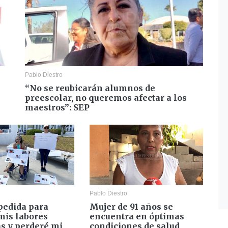
Pablo Diestro
“No se reubicarán alumnos de
preescolar, no queremos afectar a los
maestros”: SEP
Pablo Diestro
pedida para
Mujer de 91 años se
mis labores
encuentra en óptimas
as y perderé mi
condiciones de salud,