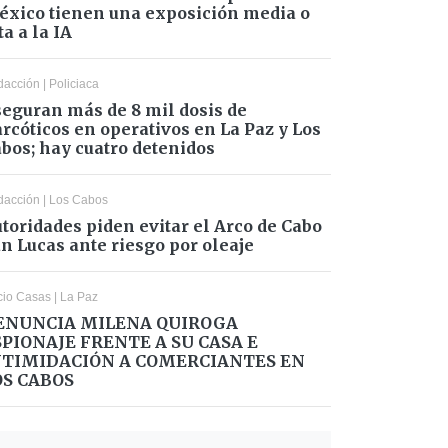
xico tienen una exposición media o
ta a la IA
dacción
|
Policiaca
eguran más de 8 mil dosis de
rcóticos en operativos en La Paz y Los
bos; hay cuatro detenidos
dacción
|
Los Cabos
toridades piden evitar el Arco de Cabo
n Lucas ante riesgo por oleaje
cio Casas
|
La Paz
ENUNCIA MILENA QUIROGA
SPIONAJE FRENTE A SU CASA E
NTIMIDACIÓN A COMERCIANTES EN
OS CABOS