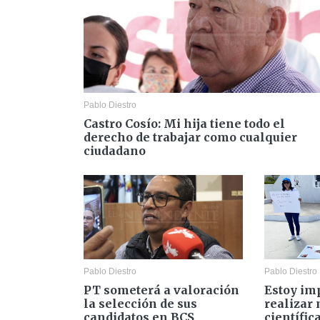
Pablo Diestro
Castro Cosío: Mi hija tiene todo el
derecho de trabajar como cualquier
ciudadano
Pablo Diestro
Pablo Diestro
PT someterá a valoración
Estoy im
la selección de sus
realizar 
candidatos en BCS
científic