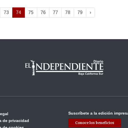
73
74
75
76
77
78
79
›
Suscríbete a la edición impres
legal
ca de privacidad
Conoce los beneficios
ca de cookies