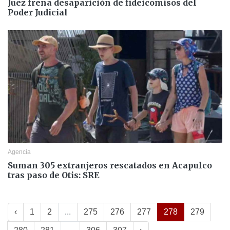
Juez frena desaparición de fideicomisos del
Poder Judicial
Agencia
Suman 305 extranjeros rescatados en Acapulco
tras paso de Otis: SRE
‹
1
2
...
275
276
277
278
279