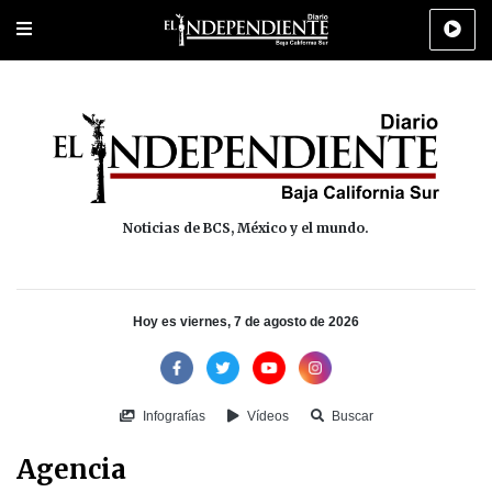
Portada
La Paz
Los Cabos
Policiaca
Deportes
Cultura
Na
Noticias de BCS, México y el mundo.
Hoy es viernes, 7 de agosto de 2026
Infografías
Vídeos
Buscar
Agencia