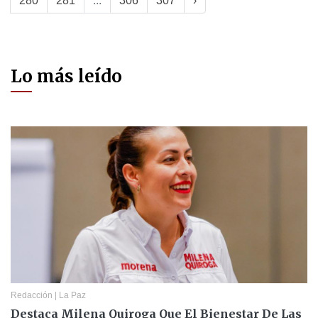
280
281
...
306
307
›
Lo más leído
Redacción
|
La Paz
Destaca Milena Quiroga Que El Bienestar De Las