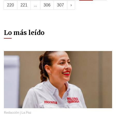
220
221
...
306
307
›
Lo más leído
Redacción
|
La Paz