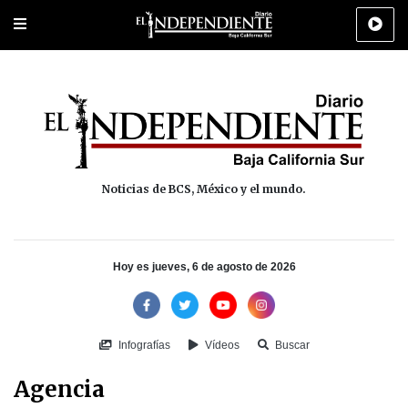
Portada
La Paz
Los Cabos
Policiaca
Deportes
Cultura
Na
Noticias de BCS, México y el mundo.
Hoy es jueves, 6 de agosto de 2026
Infografías
Vídeos
Buscar
Agencia