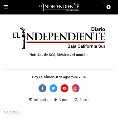
Portada
La Paz
Los Cabos
Policiaca
Deportes
Cultura
Na
Noticias de BCS, México y el mundo.
Hoy es sábado, 8 de agosto de 2026
Infografías
Vídeos
Buscar
NACIONAL