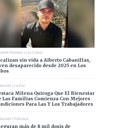
zabeth Ramírez
|
Los Cabos
calizan sin vida a Alberto Cabanillas,
ven desaparecido desde 2025 en Los
abos
dacción
|
La Paz
staca Milena Quiroga Que El Bienestar
 Las Familias Comienza Con Mejores
ndiciones Para Las Y Los Trabajadores
dacción
|
Policiaca
eguran más de 8 mil dosis de