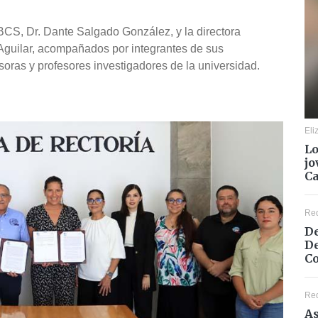
UABCS, Dr. Dante Salgado González, y la directora
 Aguilar, acompañados por integrantes de sus
soras y profesores investigadores de la universidad.
Eli
Lo
jo
C
Re
De
De
Co
Re
As