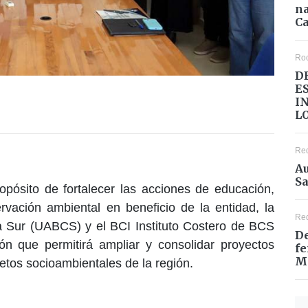
na
Ca
Ro
D
E
I
L
Re
Au
Sa
ropósito de fortalecer las acciones de educación,
ervación ambiental en beneficio de la entidad, la
Re
a Sur (UABCS) y el BCI Instituto Costero de BCS
De
ón que permitirá ampliar y consolidar proyectos
fe
M
etos socioambientales de la región.