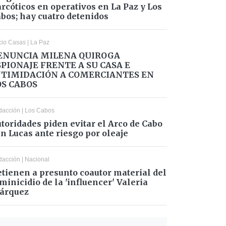
rcóticos en operativos en La Paz y Los
bos; hay cuatro detenidos
cio Casas
|
La Paz
ENUNCIA MILENA QUIROGA
SPIONAJE FRENTE A SU CASA E
NTIMIDACIÓN A COMERCIANTES EN
OS CABOS
dacción
|
Los Cabos
toridades piden evitar el Arco de Cabo
n Lucas ante riesgo por oleaje
dacción
|
Nacional
tienen a presunto coautor material del
minicidio de la 'influencer' Valeria
árquez