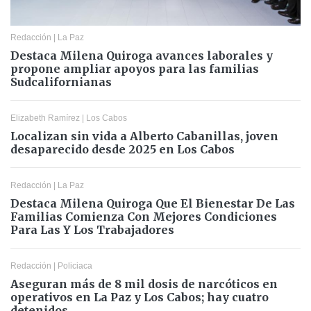
Redacción
|
La Paz
Destaca Milena Quiroga avances laborales y
propone ampliar apoyos para las familias
Sudcalifornianas
Elizabeth Ramírez
|
Los Cabos
Localizan sin vida a Alberto Cabanillas, joven
desaparecido desde 2025 en Los Cabos
Redacción
|
La Paz
Destaca Milena Quiroga Que El Bienestar De Las
Familias Comienza Con Mejores Condiciones
Para Las Y Los Trabajadores
Redacción
|
Policiaca
Aseguran más de 8 mil dosis de narcóticos en
operativos en La Paz y Los Cabos; hay cuatro
detenidos