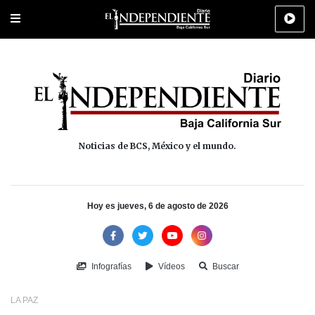
Portada
La Paz
Los Cabos
Policiaca
Deportes
Cultura
Na
Noticias de BCS, México y el mundo.
Hoy es jueves, 6 de agosto de 2026
Infografías
Vídeos
Buscar
LA PAZ