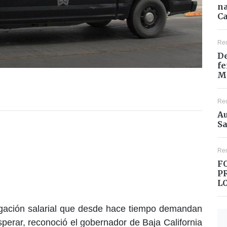
na
Ca
Re
De
fe
M
Re
Au
Sa
Re
F
P
L
ogación salarial que desde hace tiempo demandan
sperar, reconoció el gobernador de Baja California