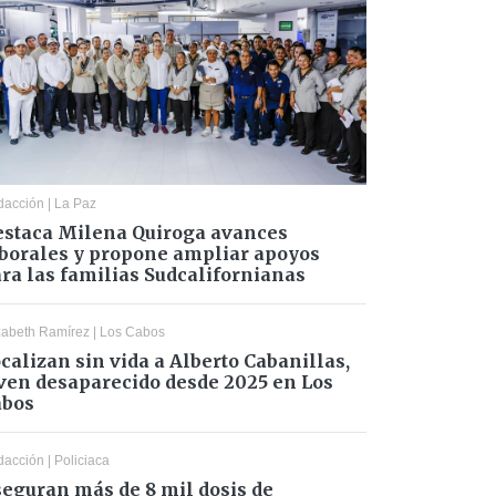
dacción
|
La Paz
staca Milena Quiroga avances
borales y propone ampliar apoyos
ra las familias Sudcalifornianas
zabeth Ramírez
|
Los Cabos
calizan sin vida a Alberto Cabanillas,
ven desaparecido desde 2025 en Los
abos
dacción
|
Policiaca
eguran más de 8 mil dosis de