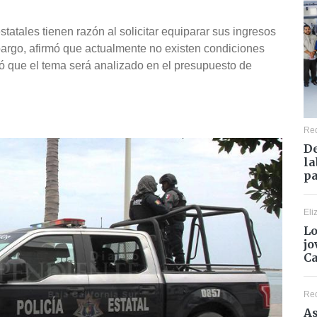
tatales tienen razón al solicitar equiparar sus ingresos
argo, afirmó que actualmente no existen condiciones
ó que el tema será analizado en el presupuesto de
Re
De
la
pa
Eli
Lo
jo
C
Re
As