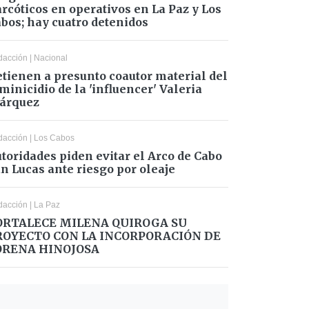
rcóticos en operativos en La Paz y Los
bos; hay cuatro detenidos
dacción
|
Nacional
tienen a presunto coautor material del
minicidio de la 'influencer' Valeria
árquez
dacción
|
Los Cabos
toridades piden evitar el Arco de Cabo
n Lucas ante riesgo por oleaje
dacción
|
La Paz
ORTALECE MILENA QUIROGA SU
ROYECTO CON LA INCORPORACIÓN DE
ORENA HINOJOSA