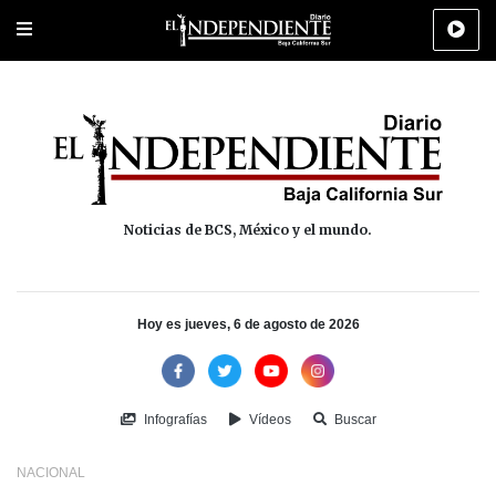
Portada
La Paz
Los Cabos
Policiaca
Deportes
Cultura
Na
Noticias de BCS, México y el mundo.
Hoy es jueves, 6 de agosto de 2026
Infografías
Vídeos
Buscar
NACIONAL