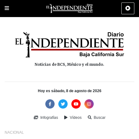
Portada
La Paz
Los Cabos
Policiaca
Deportes
Cultura
Na
Noticias de BCS, México y el mundo.
Hoy es sábado, 8 de agosto de 2026
Infografías
Vídeos
Buscar
NACIONAL