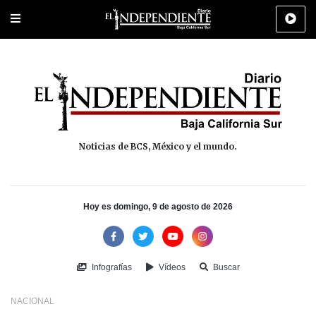
Portada
La Paz
Los Cabos
Policiaca
Deportes
Cultura
Na
Noticias de BCS, México y el mundo.
Hoy es domingo, 9 de agosto de 2026
Infografías
Vídeos
Buscar
NACIONAL