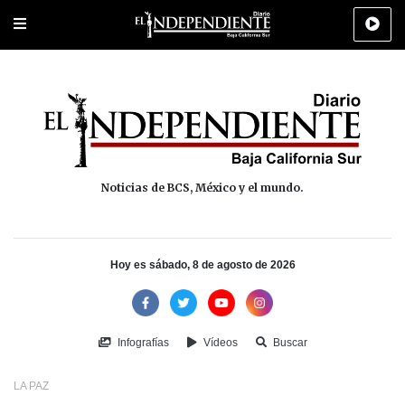
Portada
La Paz
Los Cabos
Policiaca
Deportes
Cultura
Na
Noticias de BCS, México y el mundo.
Hoy es sábado, 8 de agosto de 2026
Infografías
Vídeos
Buscar
LA PAZ