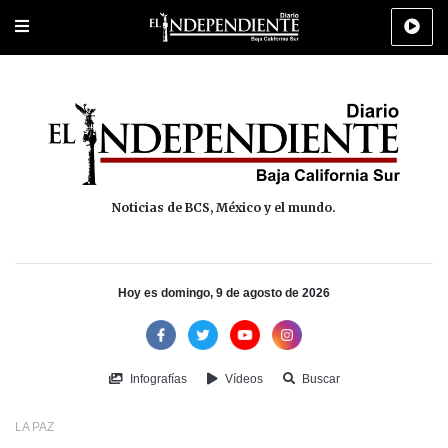
Portada
La Paz
Los Cabos
Policiaca
Deportes
Cultura
Na
Noticias de BCS, México y el mundo.
Hoy es domingo, 9 de agosto de 2026
Infografías
Vídeos
Buscar
LA PAZ