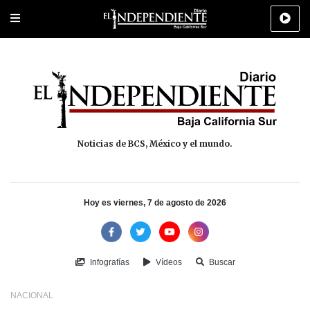
Portada
La Paz
Los Cabos
Policiaca
Deportes
Cultura
Na
Noticias de BCS, México y el mundo.
Hoy es viernes, 7 de agosto de 2026
Infografías
Vídeos
Buscar
NACIONAL