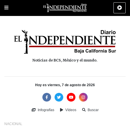
Portada
La Paz
Los Cabos
Policiaca
Deportes
Cultura
Na
Noticias de BCS, México y el mundo.
Hoy es viernes, 7 de agosto de 2026
Infografías
Vídeos
Buscar
NACIONAL