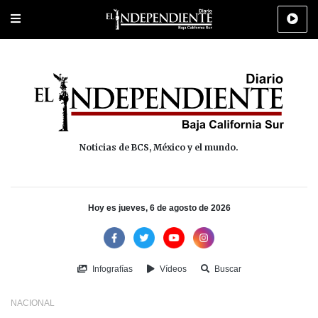
Portada
La Paz
Los Cabos
Policiaca
Deportes
Cultura
Na
Noticias de BCS, México y el mundo.
Hoy es jueves, 6 de agosto de 2026
Infografías
Vídeos
Buscar
NACIONAL