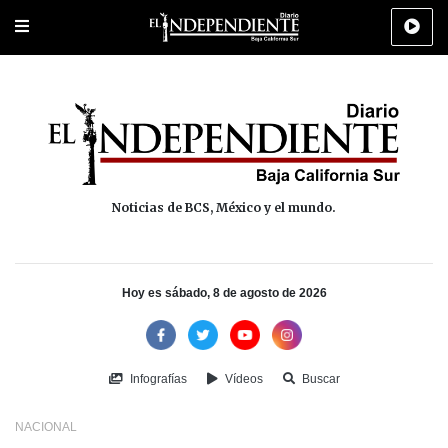
Portada
La Paz
Los Cabos
Policiaca
Deportes
Cultura
Na
Noticias de BCS, México y el mundo.
Hoy es sábado, 8 de agosto de 2026
Infografías
Vídeos
Buscar
NACIONAL