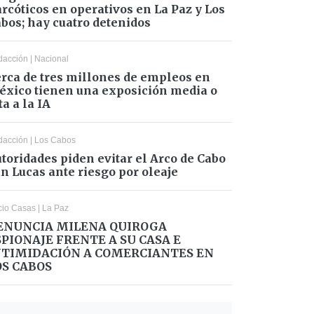
rcóticos en operativos en La Paz y Los
bos; hay cuatro detenidos
dacción
|
Nacional
rca de tres millones de empleos en
xico tienen una exposición media o
ta a la IA
dacción
|
Los Cabos
toridades piden evitar el Arco de Cabo
n Lucas ante riesgo por oleaje
cio Casas
|
La Paz
ENUNCIA MILENA QUIROGA
SPIONAJE FRENTE A SU CASA E
NTIMIDACIÓN A COMERCIANTES EN
OS CABOS