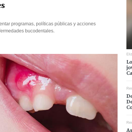
es
entar programas, políticas públicas y acciones
nfermedades bucodentales.
Eli
Lo
jo
C
Re
De
De
Co
Re
As