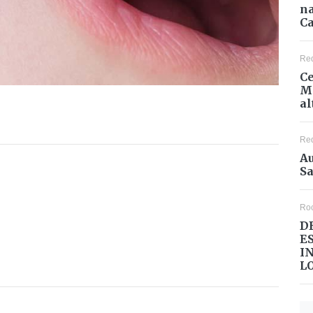
na
Ca
Re
Ce
Mé
al
Re
Au
Sa
Ro
D
E
I
L