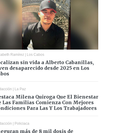
zabeth Ramírez
|
Los Cabos
calizan sin vida a Alberto Cabanillas,
ven desaparecido desde 2025 en Los
abos
dacción
|
La Paz
staca Milena Quiroga Que El Bienestar
 Las Familias Comienza Con Mejores
ndiciones Para Las Y Los Trabajadores
dacción
|
Policiaca
eguran más de 8 mil dosis de