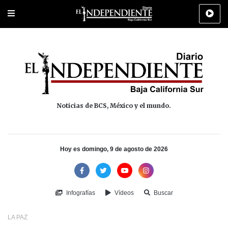
Portada
La Paz
Los Cabos
Policiaca
Deportes
Cultura
Na
Noticias de BCS, México y el mundo.
Hoy es domingo, 9 de agosto de 2026
Infografías
Vídeos
Buscar
LA PAZ