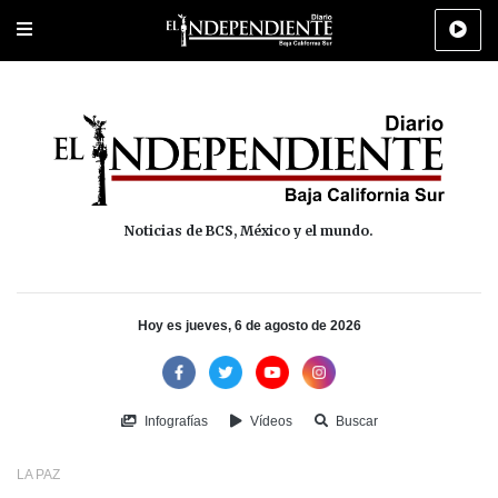
Portada
La Paz
Los Cabos
Policiaca
Deportes
Cultura
Na
Noticias de BCS, México y el mundo.
Hoy es jueves, 6 de agosto de 2026
Infografías
Vídeos
Buscar
LA PAZ