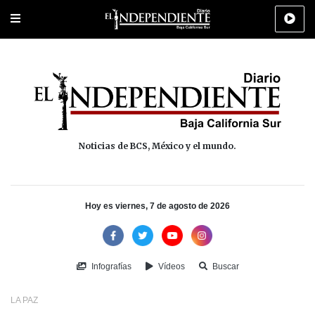
Portada
La Paz
Los Cabos
Policiaca
Deportes
Cultura
Na
Noticias de BCS, México y el mundo.
Hoy es viernes, 7 de agosto de 2026
Infografías
Vídeos
Buscar
LA PAZ