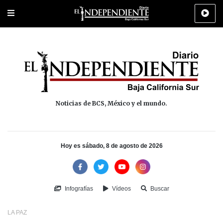
Portada
La Paz
Los Cabos
Policiaca
Deportes
Cultura
Na
Noticias de BCS, México y el mundo.
Hoy es sábado, 8 de agosto de 2026
Infografías
Vídeos
Buscar
LA PAZ