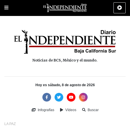
Portada
La Paz
Los Cabos
Policiaca
Deportes
Cultura
Na
Noticias de BCS, México y el mundo.
Hoy es sábado, 8 de agosto de 2026
Infografías
Vídeos
Buscar
LA PAZ