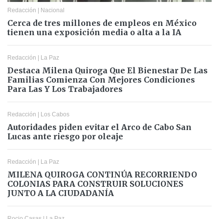
Redacción
|
Nacional
Cerca de tres millones de empleos en México
tienen una exposición media o alta a la IA
Redacción
|
La Paz
Destaca Milena Quiroga Que El Bienestar De Las
Familias Comienza Con Mejores Condiciones
Para Las Y Los Trabajadores
Redacción
|
Los Cabos
Autoridades piden evitar el Arco de Cabo San
Lucas ante riesgo por oleaje
Redacción
|
La Paz
MILENA QUIROGA CONTINÚA RECORRIENDO
COLONIAS PARA CONSTRUIR SOLUCIONES
JUNTO A LA CIUDADANÍA
Rocio Casas
|
La Paz