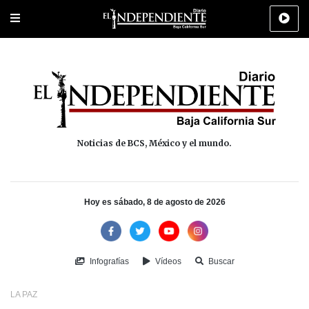
Portada
La Paz
Los Cabos
Policiaca
Deportes
Cultura
Na
Noticias de BCS, México y el mundo.
Hoy es sábado, 8 de agosto de 2026
Infografías
Vídeos
Buscar
LA PAZ