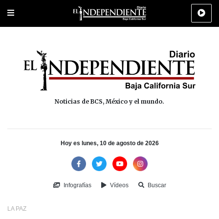
Portada
La Paz
Los Cabos
Policiaca
Deportes
Cultura
Na
Noticias de BCS, México y el mundo.
Hoy es lunes, 10 de agosto de 2026
Infografías
Vídeos
Buscar
LA PAZ