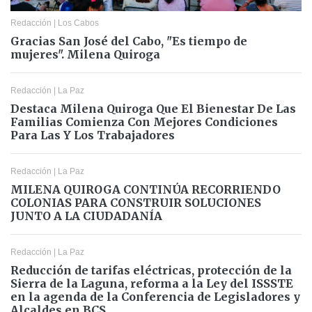
Redacción
|
Los Cabos
Gracias San José del Cabo, "Es tiempo de
mujeres". Milena Quiroga
Redacción
|
La Paz
Destaca Milena Quiroga Que El Bienestar De Las
Familias Comienza Con Mejores Condiciones
Para Las Y Los Trabajadores
Redacción
|
La Paz
MILENA QUIROGA CONTINÚA RECORRIENDO
COLONIAS PARA CONSTRUIR SOLUCIONES
JUNTO A LA CIUDADANÍA
Redacción
|
La Paz
Reducción de tarifas eléctricas, protección de la
Sierra de la Laguna, reforma a la Ley del ISSSTE
en la agenda de la Conferencia de Legisladores y
Alcaldes en BCS