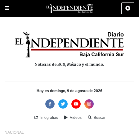
Portada
La Paz
Los Cabos
Policiaca
Deportes
Cultura
Na
Noticias de BCS, México y el mundo.
Hoy es domingo, 9 de agosto de 2026
Infografías
Vídeos
Buscar
NACIONAL