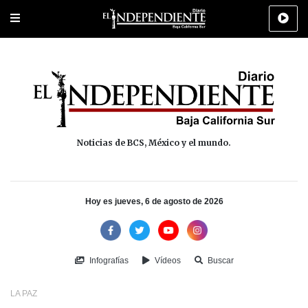
Portada
La Paz
Los Cabos
Policiaca
Deportes
Cultura
Na
Noticias de BCS, México y el mundo.
Hoy es jueves, 6 de agosto de 2026
Infografías
Vídeos
Buscar
LA PAZ