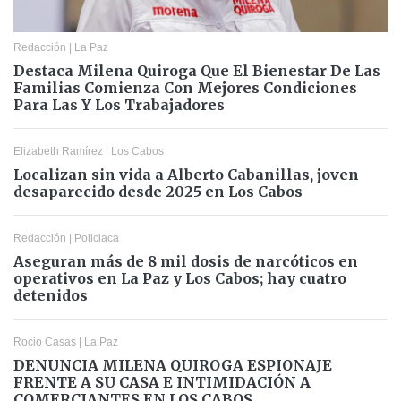
Redacción
|
La Paz
Destaca Milena Quiroga Que El Bienestar De Las
Familias Comienza Con Mejores Condiciones
Para Las Y Los Trabajadores
Elizabeth Ramírez
|
Los Cabos
Localizan sin vida a Alberto Cabanillas, joven
desaparecido desde 2025 en Los Cabos
Redacción
|
Policiaca
Aseguran más de 8 mil dosis de narcóticos en
operativos en La Paz y Los Cabos; hay cuatro
detenidos
Rocio Casas
|
La Paz
DENUNCIA MILENA QUIROGA ESPIONAJE
FRENTE A SU CASA E INTIMIDACIÓN A
COMERCIANTES EN LOS CABOS