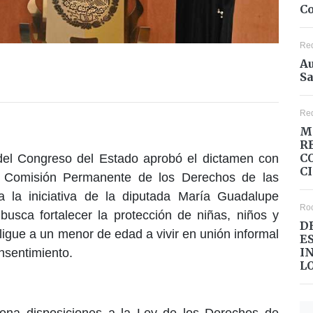
Co
Re
Au
Sa
Re
M
R
C
o del Congreso del Estado aprobó el dictamen con
C
a Comisión Permanente de los Derechos de las
a la iniciativa de la diputada María Guadalupe
Ro
busca fortalecer la protección de niñas, niños y
D
igue a un menor de edad a vivir en unión informal
E
I
nsentimiento.
L
iona disposiciones a la Ley de los Derechos de