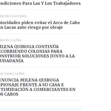
ndiciones Para Las Y Los Trabajadores
dacción
|
Los Cabos
toridades piden evitar el Arco de Cabo
n Lucas ante riesgo por oleaje
dacción
|
La Paz
ILENA QUIROGA CONTINÚA
ECORRIENDO COLONIAS PARA
ONSTRUIR SOLUCIONES JUNTO A LA
IUDADANÍA
cio Casas
|
La Paz
ENUNCIA MILENA QUIROGA
SPIONAJE FRENTE A SU CASA E
NTIMIDACIÓN A COMERCIANTES EN
OS CABOS