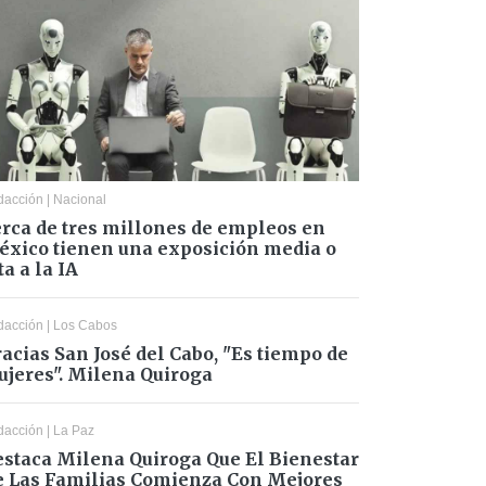
dacción
|
Nacional
rca de tres millones de empleos en
xico tienen una exposición media o
ta a la IA
dacción
|
Los Cabos
acias San José del Cabo, "Es tiempo de
jeres". Milena Quiroga
dacción
|
La Paz
staca Milena Quiroga Que El Bienestar
 Las Familias Comienza Con Mejores