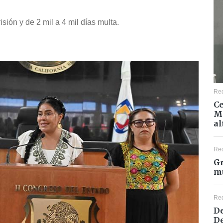
sión y de 2 mil a 4 mil días multa.
Re
Ce
Mé
al
Re
Gr
mu
Re
De
De